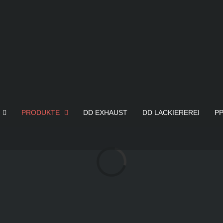
PRODUKTE
DD EXHAUST
DD LACKIEREREI
P
Laden...