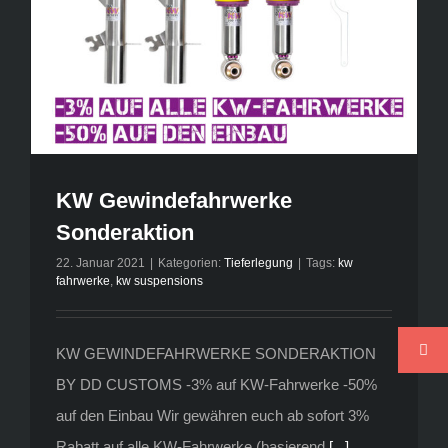
KW Gewindefahrwerke
Sonderaktion
22. Januar 2021
|
Kategorien:
Tieferlegung
|
Tags:
kw
fahrwerke
,
kw suspensions
KW GEWINDEFAHRWERKE SONDERAKTION
BY DD CUSTOMS -3% auf KW-Fahrwerke -50%
auf den Einbau Wir gewähren euch ab sofort 3%
Rabatt auf alle KW-Fahrwerke (basierend
[...]